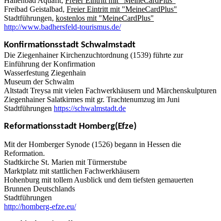
Hallenbad Aquafit,
Freier Eintritt mit "MeineCardPlus"
Freibad Geistalbad,
Freier Eintritt mit "MeineCardPlus"
Stadtführungen,
kostenlos mit "MeineCardPlus"
http://www.badhersfeld-tourismus.de/
Konfirmationsstadt Schwalmstadt
Die Ziegenhainer Kirchenzuchtordnung (1539) führte zur
Einführung der Konfirmation
Wasserfestung Ziegenhain
Museum der Schwalm
Altstadt Treysa mit vielen Fachwerkhäusern und Märchenskulpturen
Ziegenhainer Salatkirmes mit gr. Trachtenumzug im Juni
Stadtführungen
https://schwalmstadt.de
Reformationsstadt Homberg(Efze)
Mit der Homberger Synode (1526) begann in Hessen die
Reformation.
Stadtkirche St. Marien mit Türmerstube
Marktplatz mit stattlichen Fachwerkhäusern
Hohenburg mit tollem Ausblick und dem tiefsten gemauerten
Brunnen Deutschlands
Stadtführungen
http://homberg-efze.eu/