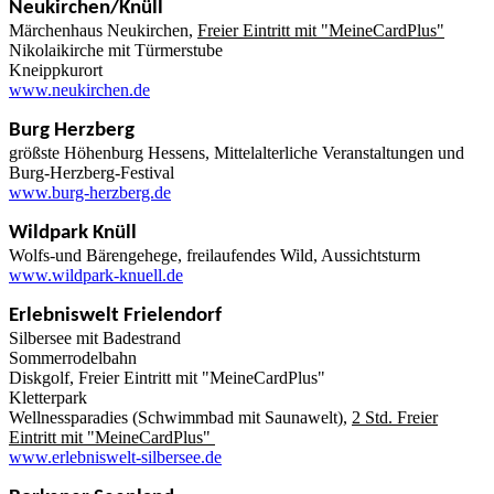
Neukirchen/Knüll
Märchenhaus Neukirchen,
Freier Eintritt mit "MeineCardPlus"
Nikolaikirche mit Türmerstube
Kneippkurort
www.neukirchen.de
Burg Herzberg
größste Höhenburg Hessens, Mittelalterliche Veranstaltungen und
Burg-Herzberg-Festival
www.burg-herzberg.de
Wildpark Knüll
Wolfs-und Bärengehege, freilaufendes Wild, Aussichtsturm
www.wildpark-knuell.de
Erlebniswelt Frielendorf
Silbersee mit Badestrand
Sommerrodelbahn
Diskgolf, Freier Eintritt mit "MeineCardPlus"
Kletterpark
Wellnessparadies (Schwimmbad mit Saunawelt),
2 Std. Freier
Eintritt mit "MeineCardPlus"
www.erlebniswelt-silbersee.de